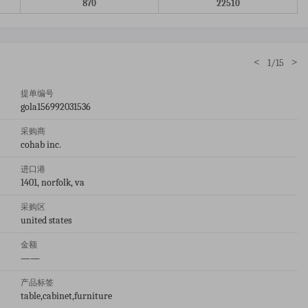
870
22510
<
>
1/15
提单编号
gola156992031536
采购商
cohab inc.
进口港
1401, norfolk, va
采购区
united states
金额
——
产品标签
table,cabinet,furniture