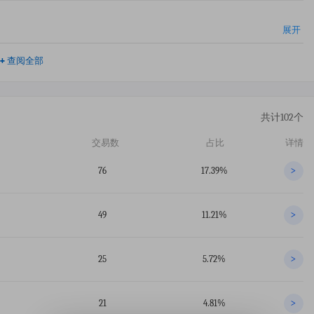
展开
+
查阅全部
共计102个
交易数
占比
详情
76
17.39%
>
49
11.21%
>
25
5.72%
>
21
4.81%
>