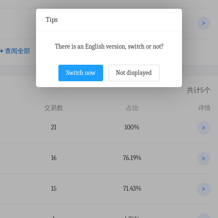
Tips
15
3.43%
>
There is an English version, switch or not?
+
查阅全部
Switch now
Not displayed
共计5个
交易数
占比
详情
21
100%
>
16
76.19%
>
15
71.43%
>