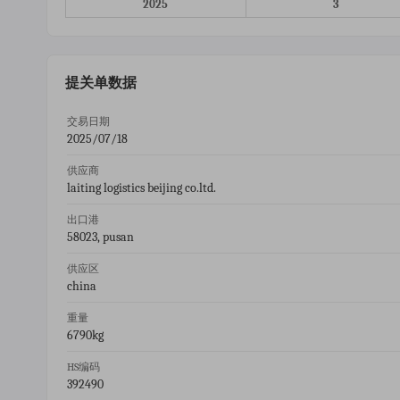
2025
3
提关单数据
交易日期
2025/07/18
供应商
laiting logistics beijing co.ltd.
出口港
58023, pusan
供应区
china
重量
6790kg
HS编码
392490