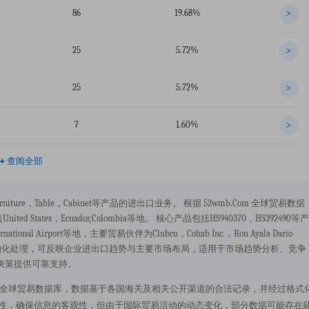
86
19.68%
>
25
5.72%
>
25
5.72%
>
7
1.60%
>
+
查阅全部
要从事furniture，table，cabinet等产品的进出口业务。 根据 52wmb.com 全球贸易数据
States，ecuador,colombia等地。 核心产品包括HS940370，HS392490等产
tional Airport等地，主要贸易伙伴为clubcu，cohab Inc.，ron Ayala Dario
与结构化处理，可反映企业进出口趋势与主要市场布局，适用于市场趋势分析、竞争
决策提供可靠支持。
据来源于 52wmb.com 全球贸易数据库，数据基于各国海关及相关公开渠道的合法记录，并经过格式
规性，确保信息的客观性，但由于国际贸易活动的动态变化，部分数据可能存在