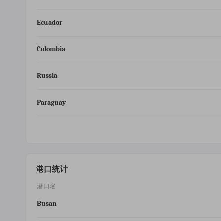
Ecuador
Colombia
Russia
Paraguay
港口统计
港口名
Busan