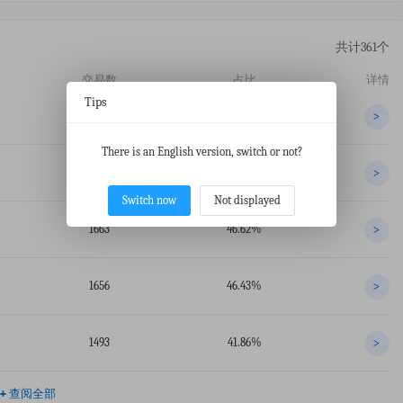
共计361个
交易数
占比
详情
Tips
1953
54.75%
>
There is an English version, switch or not?
1923
53.91%
>
Switch now
Not displayed
1663
46.62%
>
1656
46.43%
>
1493
41.86%
>
+
查阅全部