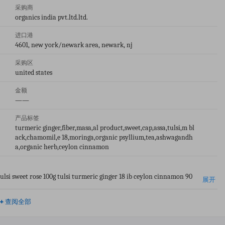
采购商
organics india pvt.ltd.ltd.
进口港
4601, new york/newark area, newark, nj
采购区
united states
金额
——
产品标签
turmeric ginger,fiber,masa,al product,sweet,cap,assa,tulsi,m bl
ack,chamomil,e 18,moringa,organic psyllium,tea,ashwagandh
a,organic herb,ceylon cinnamon
tulsi sweet rose 100g tulsi turmeric ginger 18 ib ceylon cinnamon 90
展开
ber 180 cap purely chamomile 18 ib purly assam black tea 18 ib
+
查阅全部