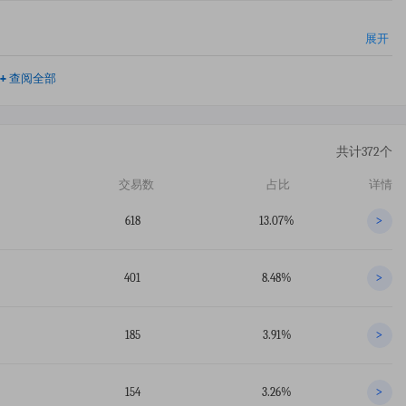
展开
+
查阅全部
共计372个
交易数
占比
详情
618
13.07%
>
401
8.48%
>
185
3.91%
>
154
3.26%
>