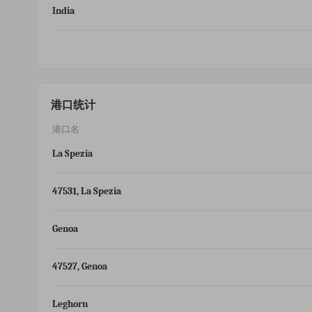
India
港口统计
港口名
La Spezia
47531, La Spezia
Genoa
47527, Genoa
Leghorn