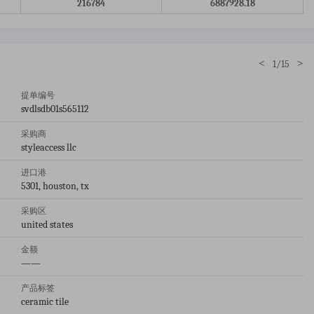
216784
6887928.18
<
>
1/15
提单编号
svdlsdb01s565112
采购商
styleaccess llc
进口港
5301, houston, tx
采购区
united states
金额
——
产品标签
ceramic tile