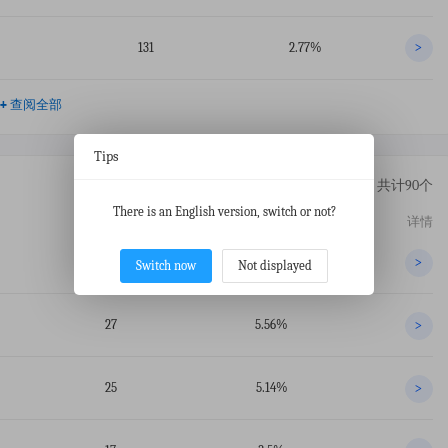
131
2.77%
>
+
查阅全部
Tips
共计90个
There is an English version, switch or not?
交易数
占比
详情
447
91.98%
>
Switch now
Not displayed
27
5.56%
>
25
5.14%
>