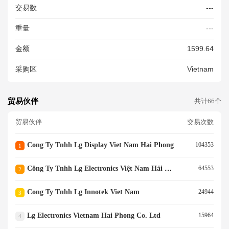
交易数
---
Mới 100%
重量
---
金额
1599.64
采购区
Vietnam
贸易伙伴
共计66个
贸易伙伴
交易次数
Cong Ty Tnhh Lg Display Viet Nam Hai Phong
104353
1
Công Ty Tnhh Lg Electronics Việt Nam Hải Phòng
64553
2
Cong Ty Tnhh Lg Innotek Viet Nam
24944
3
Lg Electronics Vietnam Hai Phong Co. Ltd
15964
4