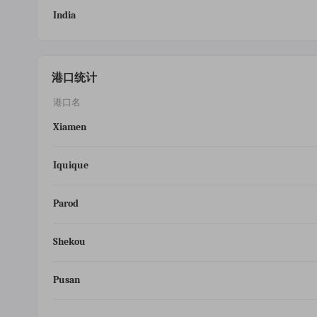
India
港口统计
港口名
Xiamen
Iquique
Parod
Shekou
Pusan