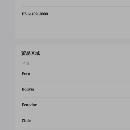
HS 6115960000
贸易区域
区域
Peru
Bolivia
Ecuador
Chile