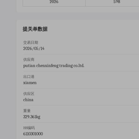
2026
598
提关单数据
交易日期
2026/05/14
供应商
putian chenxinfeng trading co.ltd.
出口港
xiamen
供应区
china
重量
329.361kg
HS编码
6110301000