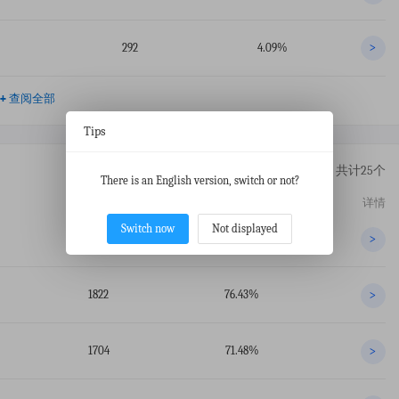
292
4.09%
>
+
查阅全部
Tips
共计25个
There is an English version, switch or not?
交易数
占比
详情
Switch now
Not displayed
2180
91.44%
>
1822
76.43%
>
1704
71.48%
>