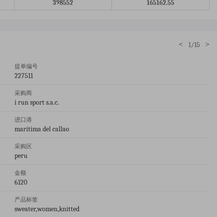
398552
165162.55
<
>
1/15
提单编号
227511
采购商
i run sport s.a.c.
进口港
marítima del callao
采购区
peru
金额
6120
产品标签
sweater,women,knitted