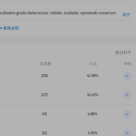
y urdimbre grado elaboracion: teñido; acabado: aprestado construcc
展开
cintura (cint),con comp:50% algodón,50% poliéster medida:s-xl;us
+
查阅全部
共计17个
交易数
占比
详情
3281
45.98%
>
1172
16.43%
>
491
6.88%
>
351
4.92%
>